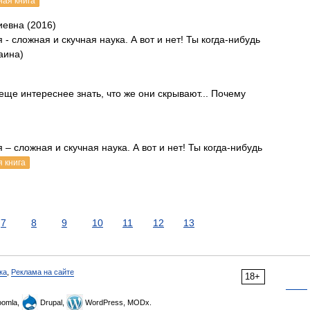
ная книга
иевна (2016)
- сложная и скучная наука. А вот и нет! Ты когда-нибудь
аина)
ще интереснее знать, что же они скрывают... Почему
– сложная и скучная наука. А вот и нет! Ты когда-нибудь
 книга
7
8
9
10
11
12
13
ка
,
Реклама на сайте
18+
omla,
Drupal,
WordPress, MODx.