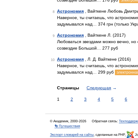
созвездие Большой… 176 руб
электрон
Астрономия
, Вайткене Любовь Дмитр
8
Наверное, ты считаешь, что астрономия 
задумывался над… 374 грн (только Укр
Астрономия
, Вайткене Л. (2017)
9
Любоваться звездами можно вечно, но е
созвездие Большой… 277 руб
Астрономия
, Л. Д. Вайткене (2016)
10
Наверное, ты считаешь, что астрономия 
задумывался над… 299 руб
электронная
Страницы
Следующая
→
1
2
3
4
5
6
© Академик, 2000-2026
Обратная связь:
Техподдерж
👣 Путешествия
Экспорт словарей на сайты
, сделанные на PHP,
Jo