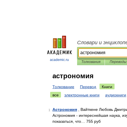
Словари и энциклоп
academic.ru
Толкования
Переводы
астрономия
Толкование
Перевод
Книги
все
электронные книги
аудиокниги
Астрономия
, Вайткене Любовь Дмитр
1
Астрономия - интереснейшая наука, из
показаться, что… 755 руб